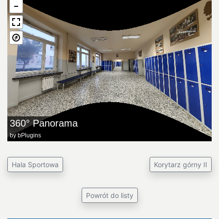
360° Panorama
by
bPlugins
Hala Sportowa
Korytarz górny II
Powrót do listy