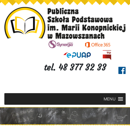
tel. 48 377 32 33
MENU