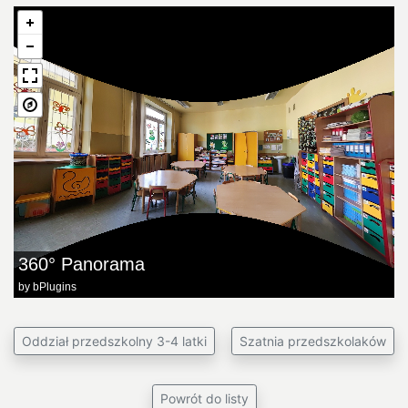
360° Panorama
by
bPlugins
Oddział przedszkolny 3-4 latki
Szatnia przedszkolaków
Powrót do listy