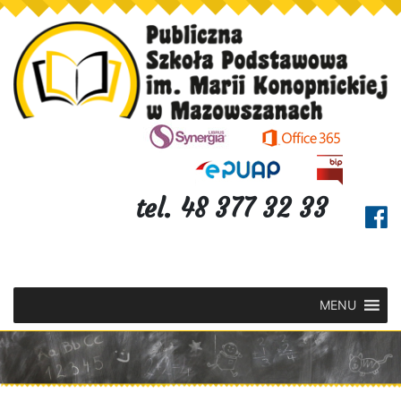
tel. 48 377 32 33
MENU