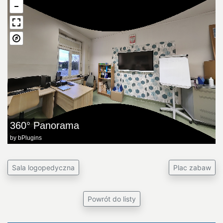
360° Panorama
by
bPlugins
Sala logopedyczna
Plac zabaw
Powrót do listy