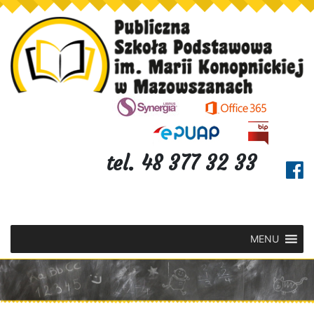
tel. 48 377 32 33
MENU