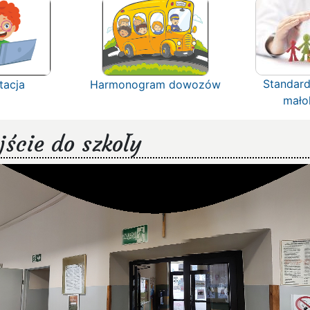
Standard
tacja
Harmonogram dowozów
mało
ście do szkoły