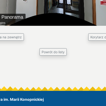
° Panorama
gins
a na zewnątrz
Korytarz d
Powrót do listy
 im. Marii Konopnickiej