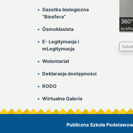
Gazetka biologiczna
“Biosfera”
360
Ósmoklasista
by
bPlu
E- Legitymacja i
Szkoł
mLegitymacja
Wolontariat
Deklaracja dostępności
RODO
Wirtualna Galeria
Publiczna Szkoła Podstawowa