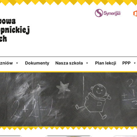
czniów
Dokumenty
Nasza szkoła
Plan lekcji
PPP