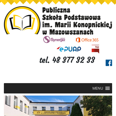
tel. 48 377 32 33
MENU