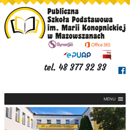
tel. 48 377 32 33
MENU