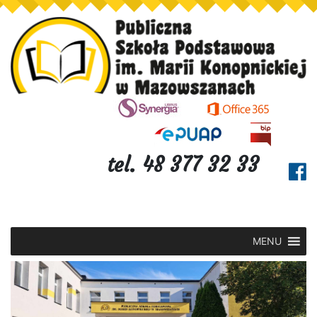
tel. 48 377 32 33
MENU