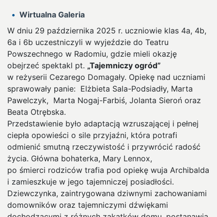
Wirtualna Galeria
W dniu 29 października 2025 r. uczniowie klas 4a, 4b,
6a i 6b uczestniczyli w wyjeździe do Teatru
Powszechnego w Radomiu, gdzie mieli okazję
obejrzeć spektakl pt.
„Tajemniczy ogród”
w reżyserii Cezarego Domagały. Opiekę nad uczniami
sprawowały panie: Elżbieta Sala-Podsiadły, Marta
Pawelczyk, Marta Nogaj-Farbiś, Jolanta Sieroń oraz
Beata Otrębska.
Przedstawienie było adaptacją wzruszającej i pełnej
ciepła opowieści o sile przyjaźni, która potrafi
odmienić smutną rzeczywistość i przywrócić radość
życia. Główna bohaterka, Mary Lennox,
po śmierci rodziców trafia pod opiekę wuja Archibalda
i zamieszkuje w jego tajemniczej posiadłości.
Dziewczynka, zaintrygowana dziwnymi zachowaniami
domowników oraz tajemniczymi dźwiękami
dochodzącymi z różnych zakątków domu, postanawia