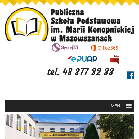
tel. 48 377 32 33
MENU