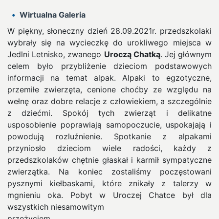
Wirtualna Galeria
W piękny, słoneczny dzień 28.09.2021r. przedszkolaki
wybrały się na wycieczkę do urokliwego miejsca w
Jedlni Letnisko, zwanego
Uroczą Chatką
.
Jej głównym
celem było przybliżenie dzieciom podstawowych
informacji na temat alpak. Alpaki to egzotyczne,
przemiłe zwierzęta, cenione choćby ze względu na
wełnę oraz dobre relacje z człowiekiem, a szczególnie
z dziećmi. Spokój tych zwierząt i delikatne
usposobienie poprawiają samopoczucie, uspokajają i
powodują rozluźnienie. Spotkanie z alpakami
przyniosło dzieciom wiele radości, każdy z
przedszkolaków chętnie głaskał i karmił sympatyczne
zwierzątka. Na koniec zostaliśmy poczęstowani
pysznymi kiełbaskami, które znikały z talerzy w
mgnieniu oka. Pobyt w Uroczej Chatce był dla
wszystkich niesamowitym
przeżyciem.