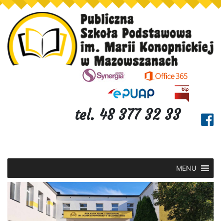
tel. 48 377 32 33
MENU