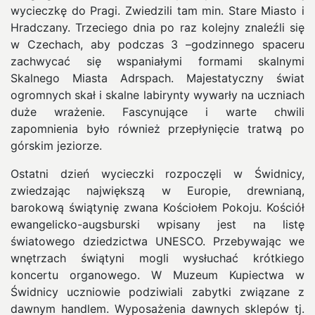
wycieczkę do Pragi. Zwiedzili tam min. Stare Miasto i
Hradczany. Trzeciego dnia po raz kolejny znaleźli się
w Czechach, aby podczas 3 –godzinnego spaceru
zachwycać się wspaniałymi formami skalnymi
Skalnego Miasta Adrspach. Majestatyczny świat
ogromnych skał i skalne labirynty wywarły na uczniach
duże wrażenie. Fascynujące i warte chwili
zapomnienia było również przepłynięcie tratwą po
górskim jeziorze.
Ostatni dzień wycieczki rozpoczęli w Świdnicy,
zwiedzając największą w Europie, drewnianą,
barokową świątynię zwana Kościołem Pokoju. Kościół
ewangelicko-augsburski wpisany jest na listę
światowego dziedzictwa UNESCO. Przebywając we
wnętrzach świątyni mogli wysłuchać krótkiego
koncertu organowego. W Muzeum Kupiectwa w
Świdnicy uczniowie podziwiali zabytki związane z
dawnym handlem. Wyposażenia dawnych sklepów tj.