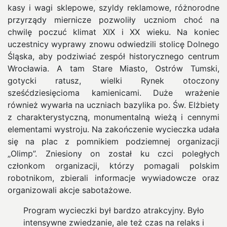
kasy i wagi sklepowe, szyldy reklamowe, różnorodne
przyrządy miernicze pozwoliły uczniom choć na
chwilę poczuć klimat XIX i XX wieku. Na koniec
uczestnicy wyprawy znowu odwiedzili stolicę Dolnego
Śląska, aby podziwiać zespół historycznego centrum
Wrocławia. A tam Stare Miasto, Ostrów Tumski,
gotycki ratusz, wielki Rynek otoczony
sześćdziesięcioma kamienicami. Duże wrażenie
również wywarła na uczniach bazylika po. Św. Elżbiety
z charakterystyczną, monumentalną wieżą i cennymi
elementami wystroju. Na zakończenie wycieczka udała
się na plac z pomnikiem podziemnej organizacji
„Olimp”. Zniesiony on został ku czci poległych
członkom organizacji, którzy pomagali polskim
robotnikom, zbierali informacje wywiadowcze oraz
organizowali akcje sabotażowe.
Program wycieczki był bardzo atrakcyjny. Było
intensywne zwiedzanie, ale też czas na relaks i