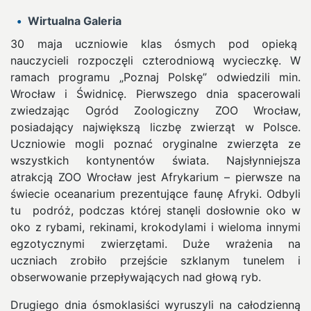
Wirtualna Galeria
30 maja uczniowie klas ósmych pod opieką
nauczycieli rozpoczęli czterodniową wycieczkę. W
ramach programu „Poznaj Polskę” odwiedzili min.
Wrocław i Świdnicę.
Pierwszego dnia spacerowali
zwiedzając Ogród Zoologiczny ZOO Wrocław,
posiadający największą liczbę zwierząt w Polsce.
Uczniowie mogli poznać oryginalne zwierzęta ze
wszystkich kontynentów świata. Najsłynniejsza
atrakcją ZOO Wrocław jest Afrykarium – pierwsze na
świecie oceanarium prezentujące faunę Afryki. Odbyli
tu podróż, podczas której stanęli dosłownie oko w
oko z rybami, rekinami, krokodylami i wieloma innymi
egzotycznymi zwierzętami. Duże wrażenia na
uczniach zrobiło przejście szklanym tunelem i
obserwowanie przepływających nad głową ryb.
Drugiego dnia ósmoklasiści wyruszyli na całodzienną