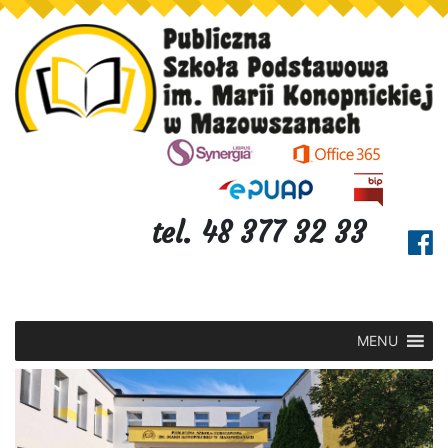
tel. 48 377 32 33
MENU