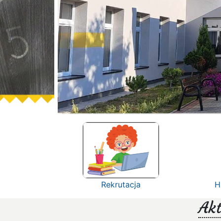
Rekrutacja
H
Akt