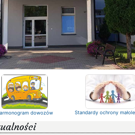
Standardy ochrony małole
armonogram dowozów
ualności