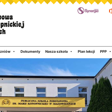
czniów
Dokumenty
Nasza szkoła
Plan lekcji
PPP