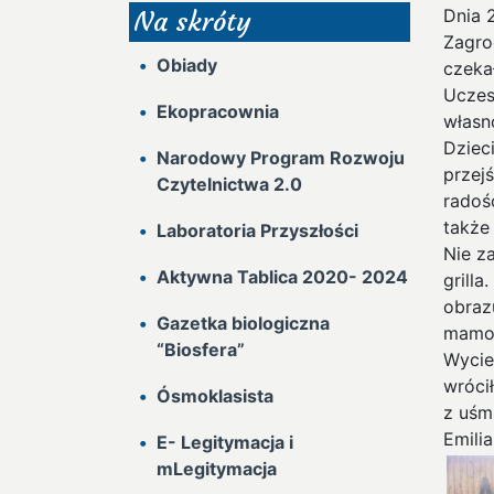
Dnia 
Na skróty
Zagro
Obiady
czeka
Uczes
Ekopracownia
własn
Dziec
Narodowy Program Rozwoju
przej
Czytelnictwa 2.0
radoś
także
Laboratoria Przyszłości
Nie z
Aktywna Tablica 2020- 2024
grill
obraz
Gazetka biologiczna
mamom
“Biosfera”
Wycie
wróci
Ósmoklasista
z uśm
Emili
E- Legitymacja i
mLegitymacja