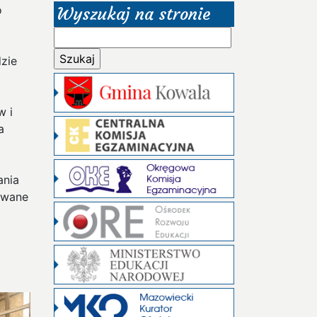
o
Wyszukaj na stronie
Szukaj:
zie
w i
a
z
ania
owane