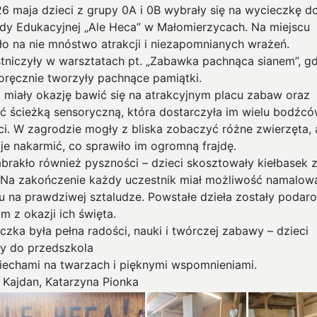
26 maja dzieci z grupy 0A i 0B wybrały się na wycieczkę d
dy Edukacyjnej „Ale Heca” w Małomierzycach. Na miejscu
ło na nie mnóstwo atrakcji i niezapomnianych wrażeń.
tniczyły w warsztatach pt. „Zabawka pachnąca sianem”, gd
oręcznie tworzyły pachnące pamiątki.
i miały okazję bawić się na atrakcyjnym placu zabaw oraz
ść ścieżką sensoryczną, która dostarczyła im wielu bodźcó
ci. W zagrodzie mogły z bliska zobaczyć różne zwierzęta, 
 je nakarmić, co sprawiło im ogromną frajdę.
abrakło również pyszności – dzieci skosztowały kiełbasek 
a. Na zakończenie każdy uczestnik miał możliwość namalow
u na prawdziwej sztaludze. Powstałe dzieła zostały podar
 z okazji ich święta.
czka była pełna radości, nauki i twórczej zabawy – dzieci
ły do przedszkola
iechami na twarzach i pięknymi wspomnieniami.
a Kajdan, Katarzyna Pionka