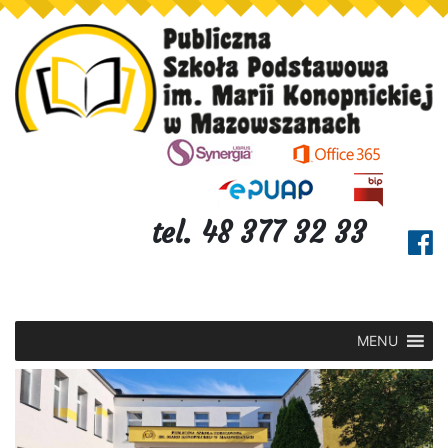
tel. 48 377 32 33
MENU