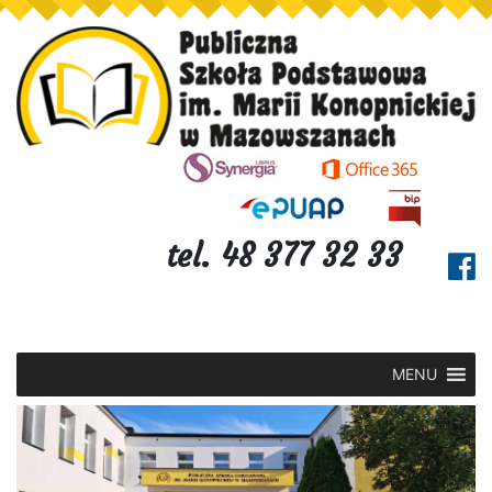
tel. 48 377 32 33
MENU