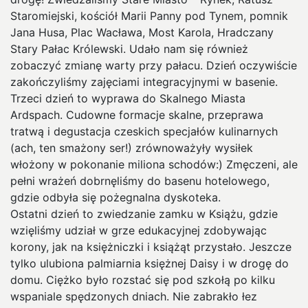
Staromiejski, kościół Marii Panny pod Tynem, pomnik
Jana Husa, Plac Wacława, Most Karola, Hradczany
Stary Pałac Królewski. Udało nam się również
zobaczyć zmianę warty przy pałacu. Dzień oczywiście
zakończyliśmy zajęciami integracyjnymi w basenie.
Trzeci dzień to wyprawa do Skalnego Miasta
Ardspach. Cudowne formacje skalne, przeprawa
tratwą i degustacja czeskich specjałów kulinarnych
(ach, ten smażony ser!) zrównoważyły wysiłek
włożony w pokonanie miliona schodów:) Zmęczeni, ale
pełni wrażeń dobrnęliśmy do basenu hotelowego,
gdzie odbyła się pożegnalna dyskoteka.
Ostatni dzień to zwiedzanie zamku w Książu, gdzie
wzięliśmy udział w grze edukacyjnej zdobywając
korony, jak na księżniczki i książąt przystało. Jeszcze
tylko ulubiona palmiarnia księżnej Daisy i w drogę do
domu. Ciężko było rozstać się pod szkołą po kilku
wspaniale spędzonych dniach. Nie zabrakło łez