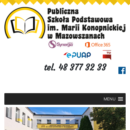
tel. 48 377 32 33
MENU