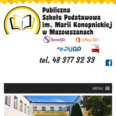
tel. 48 377 32 33
MENU