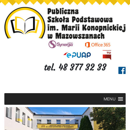
tel. 48 377 32 33
MENU