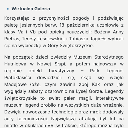
Wirtualna Galeria
Korzystając z przychylności pogody i podziwiając
paletę jesiennych barw, 18 października uczniowie z
klasy Va i Vb pod opieką nauczycieli: Bożeny Anny
Pietras, Teresy Leśniewskiej i Tobiasza Jagiełło wybrali
się na wycieczkę w Góry Świętokrzyskie.
Na początek dzieci zwiedziły Muzeum Starożytnego
Hutnictwa w Nowej Słupi, a potem najnowszy w
regionie obiekt turystyczny – Park Legend.
Piątoklasiści dowiedzieli się, skąd się wzięło
Madejowe łoże, czym zawinił zbój Kak oraz jak
wyglądały sabaty czarownic na Łysej Górze. Legendy
świętokrzyskie to świat pełen magii. Interaktywne
muzeum legend zrobiło na wszystkich duże wrażenie.
Dźwięk, nowoczesne technologie oraz mrok dodawały
aury tajemniczości. Największą atrakcją był lot na
miotle w okularach VR, w trakcie, którego można było