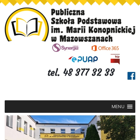
tel. 48 377 32 33
MENU