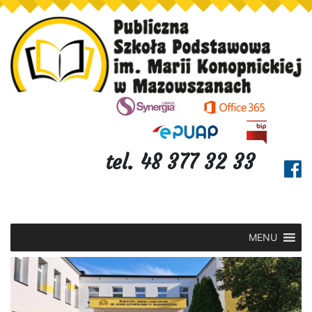
tel. 48 377 32 33
MENU