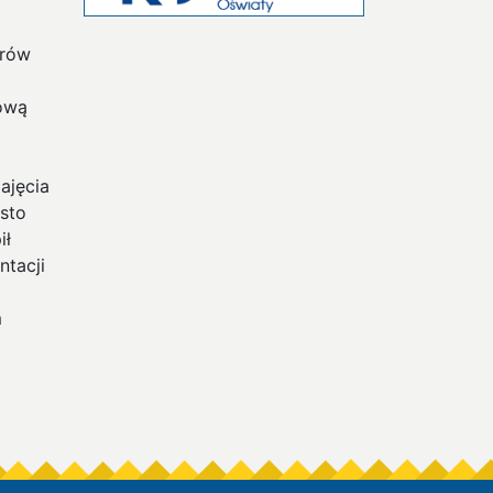
erów
tową
ajęcia
sto
ił
ntacji
m