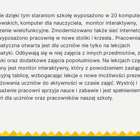
ie dzięki tym staraniom szkołę wyposażono w 20 komput
owskich, komputer dla nauczyciela, monitor interaktywny,
zenie wielofunkcyjne. Zmodernizowano także sieć interne
wyposażono pracownię w nowe stoliki i krzesła.. Pracownia
matyczna otwarta jest dla uczniów nie tylko na lekcjach
matyki. Odbywają się w niej zajęcia z innych przedmiotów, z
yki oraz dodatkowe zajęcia popołudniowe. Na lekcjach czę
ny jest monitor interaktywny, który z powodzeniem zastąp
cyjną tablicę, wzbogacając lekcje o nowe możliwości preze
ażowania uczniów do aktywności w czasie zajęć. Wystrój i
ażenie pracowni sprzyja nauce i zabawie i jest spełnienie
ń dla uczniów oraz pracowników naszej szkoły.