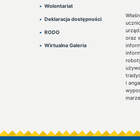
Wolontariat
Właśn
Deklaracja dostępności
uczni
urząd
RODO
oraz 
Wirtualna Galeria
infor
infor
robot
używa
trady
i ang
wypos
marze