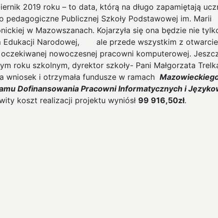
iernik 2019 roku – to data, którą na długo zapamiętają ucz
no pedagogiczne Publicznej Szkoły Podstawowej im. Marii
nickiej w Mazowszanach. Kojarzyła się ona będzie nie tylk
 Edukacji Narodowej, ale przede wszystkim z otwarci
 oczekiwanej nowoczesnej pracowni komputerowej. Jeszc
łym roku szkolnym, dyrektor szkoły- Pani Małgorzata Trelk
ła wniosek i otrzymała fundusze w ramach
Mazowieckieg
amu Dofinansowania Pracowni Informatycznych i J
ę
zyko
wity koszt realizacji projektu wyniósł
99 916,50zł
.