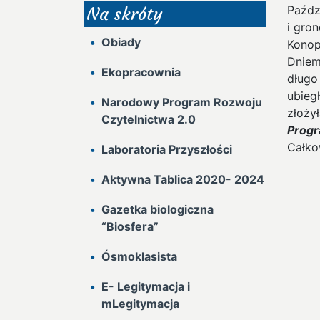
Paźdz
Na skróty
i gro
Obiady
Konop
Dniem
Ekopracownia
długo
ubieg
Narodowy Program Rozwoju
złoży
Czytelnictwa 2.0
Progr
Całko
Laboratoria Przyszłości
Aktywna Tablica 2020- 2024
Gazetka biologiczna
“Biosfera”
Ósmoklasista
E- Legitymacja i
mLegitymacja