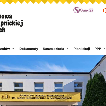
czniów
Dokumenty
Nasza szkoła
Plan lekcji
PPP