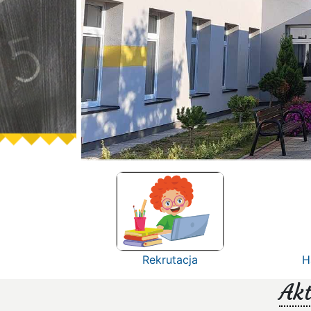
Rekrutacja
H
Akt