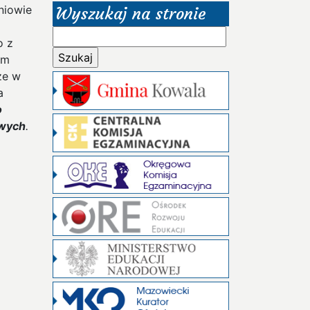
niowie
Wyszukaj na stronie
Szukaj:
o z
em
ze w
a
o
wych
.