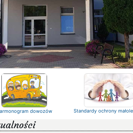
Standardy ochrony małole
armonogram dowozów
ualności