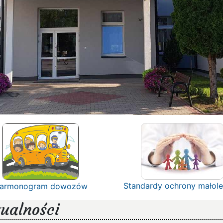
Standardy ochrony małole
armonogram dowozów
ualności