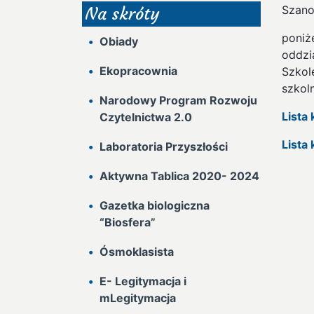
Szano
Na skróty
poniż
Obiady
oddzi
Ekopracownia
Szkol
szkol
Narodowy Program Rozwoju
Lista
Czytelnictwa 2.0
Lista
Laboratoria Przyszłości
Aktywna Tablica 2020- 2024
Gazetka biologiczna
“Biosfera”
Ósmoklasista
E- Legitymacja i
mLegitymacja