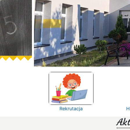
Rekrutacja
H
Akt