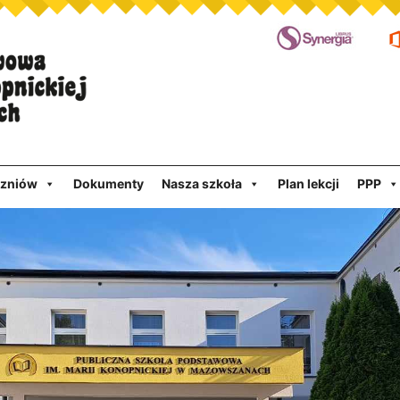
czniów
Dokumenty
Nasza szkoła
Plan lekcji
PPP