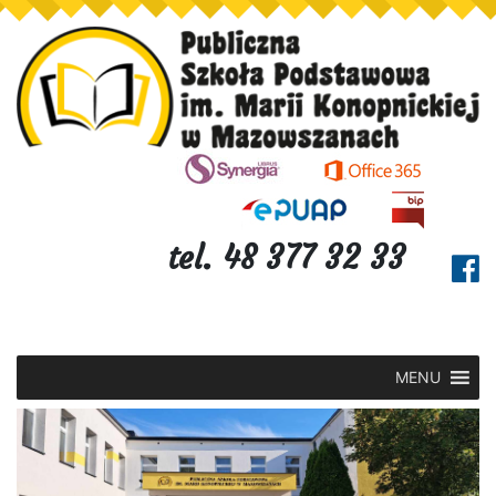
tel. 48 377 32 33
MENU