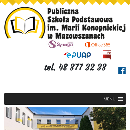
tel. 48 377 32 33
MENU