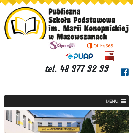
tel. 48 377 32 33
MENU