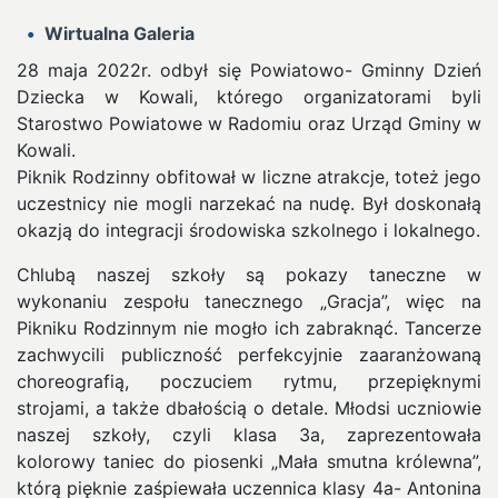
Wirtualna Galeria
28 maja 2022r. odbył się Powiatowo- Gminny Dzień
Dziecka w Kowali, którego organizatorami byli
Starostwo Powiatowe w Radomiu oraz Urząd Gminy w
Kowali.
Piknik Rodzinny obfitował w liczne atrakcje, toteż jego
uczestnicy nie mogli narzekać na nudę. Był doskonałą
okazją do integracji środowiska szkolnego i lokalnego.
Chlubą naszej szkoły są pokazy taneczne w
wykonaniu zespołu tanecznego „Gracja”, więc na
Pikniku Rodzinnym nie mogło ich zabraknąć. Tancerze
zachwycili publiczność perfekcyjnie zaaranżowaną
choreografią, poczuciem rytmu, przepięknymi
strojami, a także dbałością o detale. Młodsi uczniowie
naszej szkoły, czyli klasa 3a, zaprezentowała
kolorowy taniec do piosenki „Mała smutna królewna”,
którą pięknie zaśpiewała uczennica klasy 4a- Antonina