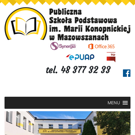
tel. 48 377 32 33
MENU