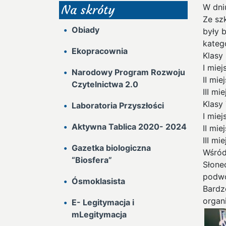
W dni
Na skróty
Ze sz
Obiady
były 
kateg
Ekopracownia
Klasy 
I mie
Narodowy Program Rozwoju
II mi
Czytelnictwa 2.0
III m
Klasy 
Laboratoria Przyszłości
I mie
Aktywna Tablica 2020- 2024
II mi
III m
Gazetka biologiczna
Wśród
“Biosfera”
Słone
podwó
Ósmoklasista
Bardz
organ
E- Legitymacja i
mLegitymacja