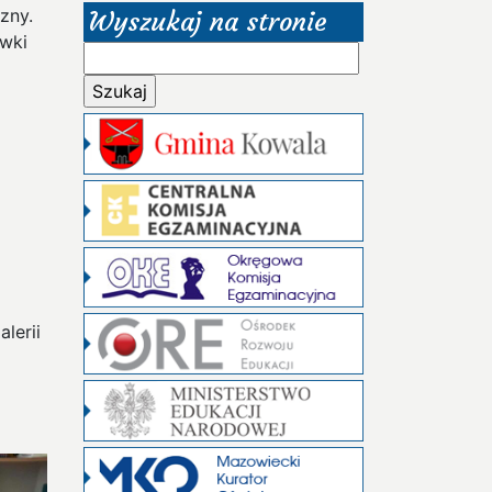
zny.
Wyszukaj na stronie
ywki
Szukaj:
lerii