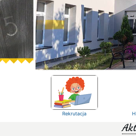
Rekrutacja
H
Akt