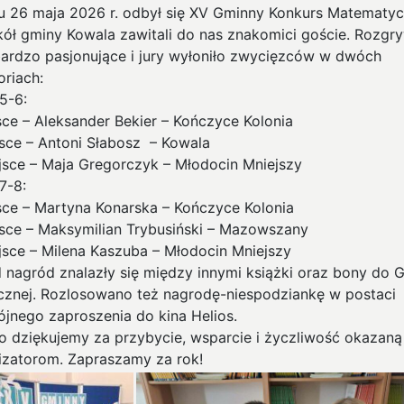
u 26 maja 2026 r. odbył się XV Gminny Konkurs Matematyc
kół gminy Kowala zawitali do nas znakomici goście. Rozgr
bardzo pasjonujące i jury wyłoniło zwycięzców w dwóch
oriach:
5-6:
jsce – Aleksander Bekier – Kończyce Kolonia
ejsce – Antoni Słabosz – Kowala
iejsce – Maja Gregorczyk – Młodocin Mniejszy
7-8:
jsce – Martyna Konarska – Kończyce Kolonia
ejsce – Maksymilian Trybusiński – Mazowszany
iejsce – Milena Kaszuba – Młodocin Mniejszy
 nagród znalazły się między innymi książki oraz bony do Ga
cznej. Rozlosowano też nagrodę-niespodziankę w postaci
jnego zaproszenia do kina Helios.
o dziękujemy za przybycie, wsparcie i życzliwość okazaną
izatorom. Zapraszamy za rok!