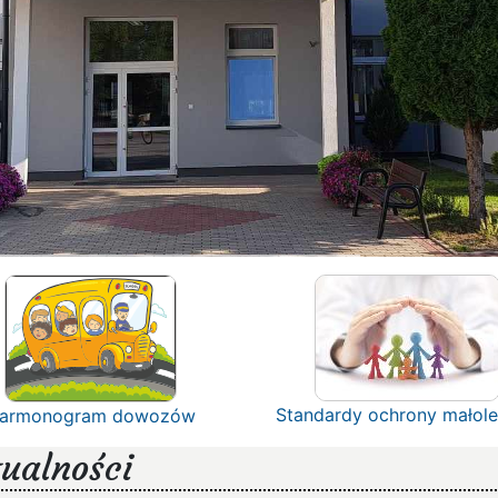
Standardy ochrony małole
armonogram dowozów
ualności