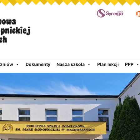
czniów
Dokumenty
Nasza szkoła
Plan lekcji
PPP