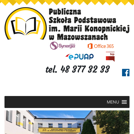
tel. 48 377 32 33
MENU