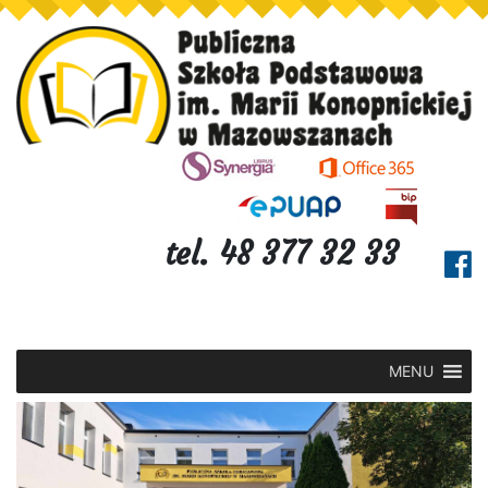
tel. 48 377 32 33
MENU