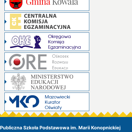
Publiczna Szkoła Podstawowa im. Marii Konopnickiej