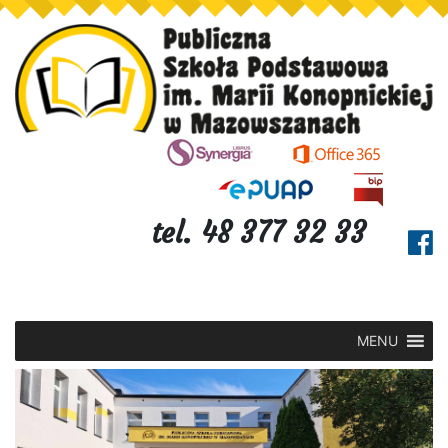
tel. 48 377 32 33
MENU