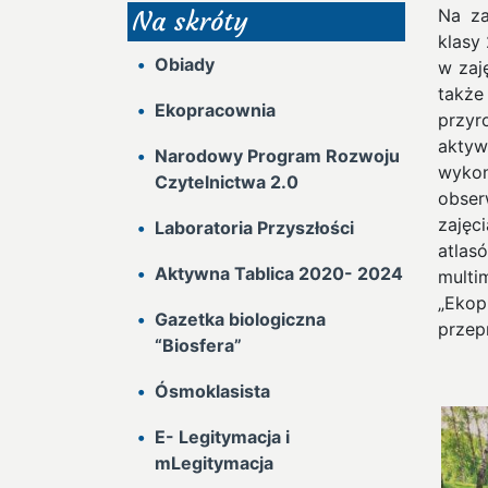
Na za
Na skróty
klasy
Obiady
w zaj
także
Ekopracownia
przyr
aktyw
Narodowy Program Rozwoju
wykon
Czytelnictwa 2.0
obser
zajęc
Laboratoria Przyszłości
atlas
Aktywna Tablica 2020- 2024
mult
„Ekop
Gazetka biologiczna
przep
“Biosfera”
Ósmoklasista
E- Legitymacja i
mLegitymacja