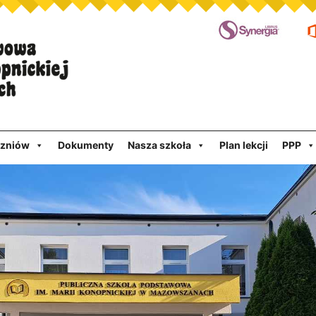
czniów
Dokumenty
Nasza szkoła
Plan lekcji
PPP