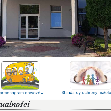
Standardy ochrony małole
armonogram dowozów
ualności