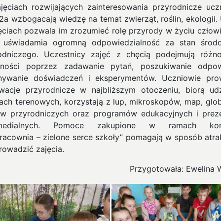
jęciach rozwijających zainteresowania przyrodnicze ucz
 2a wzbogacają wiedzę na temat zwierząt, roślin, ekologii. 
ęciach pozwala im zrozumieć rolę przyrody w życiu człowi
 uświadamia ogromną odpowiedzialność za stan środ
odniczego.
Uczestnicy zajęć z chęcią podejmują różn
ności poprzez zadawanie pytań, poszukiwanie odpow
ywanie doświadczeń i eksperymentów. Uczniowie pr
wacje przyrodnicze w najbliższym otoczeniu, biorą ud
iach terenowych, korzystają z lup, mikroskopów, map, glo
ów przyrodniczych oraz programów edukacyjnych i preze
imedialnych. Pomoce zakupione w ramach kon
racownia – zielone serce szkoły” pomagają w sposób atra
rowadzić zajęcia.
Przygotowała: Ewelina 