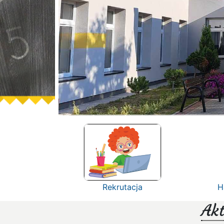
Rekrutacja
H
Akt