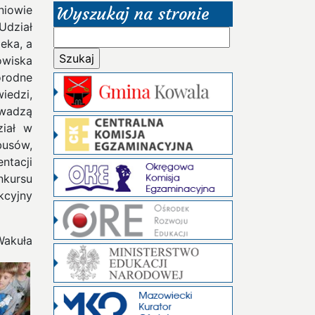
niowie
Wyszukaj na stronie
Udział
Szukaj:
eka, a
owiska
orodne
iedzi,
owadzą
ział w
busów,
ntacji
kursu
kcyjny
Wakuła