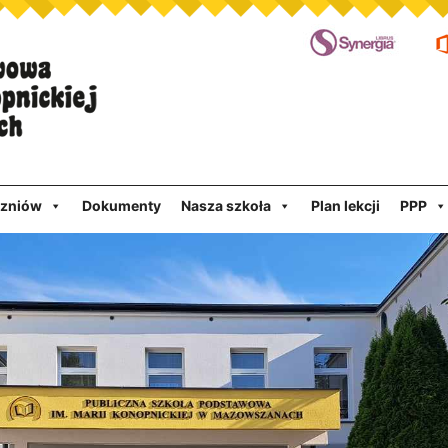
czniów
Dokumenty
Nasza szkoła
Plan lekcji
PPP