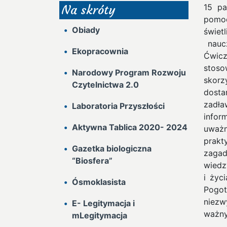
15 pa
Na skróty
pomoc
Obiady
świet
naucz
Ekopracownia
Ćwicz
stoso
Narodowy Program Rozwoju
skorz
Czytelnictwa 2.0
dosta
zadła
Laboratoria Przyszłości
infor
Aktywna Tablica 2020- 2024
uważn
prak
Gazetka biologiczna
zagad
“Biosfera”
wiedz
i życ
Ósmoklasista
Pogo
niezw
E- Legitymacja i
ważny
mLegitymacja