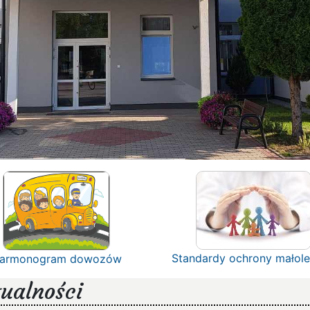
Standardy ochrony małole
armonogram dowozów
ualności