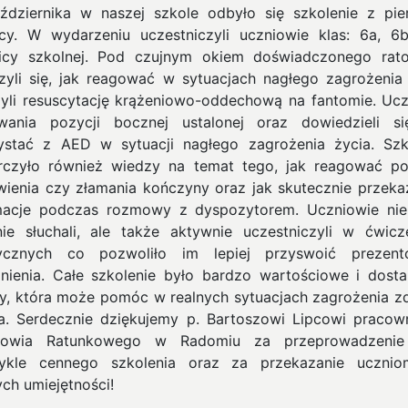
ździernika w naszej szkole odbyło się szkolenie z pie
y. W wydarzeniu uczestniczyli uczniowie klas: 6a, 6
licy szkolnej. Pod czujnym okiem doświadczonego rat
yli się, jak reagować w sytuacjach nagłego zagrożenia 
yli resuscytację krążeniowo-oddechową na fantomie.
Ucz
wania pozycji bocznej ustalonej oraz dowiedzieli si
ystać z AED w sytuacji nagłego zagrożenia życia. Szk
rczyło również wiedzy na temat tego, jak reagować p
wienia czy złamania kończyny oraz jak skutecznie przek
macje podczas rozmowy z dyspozytorem. Uczniowie nie
ie słuchali, ale także aktywnie uczestniczyli w ćwicz
tycznych co pozwoliło im lepiej przyswoić prezent
nienia. Całe szkolenie było bardzo wartościowe i dosta
y, która może pomóc w realnych sytuacjach zagrożenia z
ia. Serdecznie dziękujemy p. Bartoszowi Lipcowi pracow
towia Ratunkowego w Radomiu za przeprowadzenie
ykle cennego szkolenia oraz za przekazanie uczni
ch umiejętności!