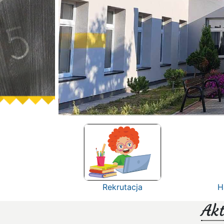
Rekrutacja
H
Akt