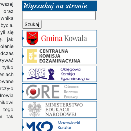
rwszej
Wyszukaj na stronie
b oraz
Szukaj:
ownika
życia.
yli się
ę, jak
olenie
odczas
azywać
 tylko
eniach
owane
rczyło
drowia
nikowi
 tego
om tak