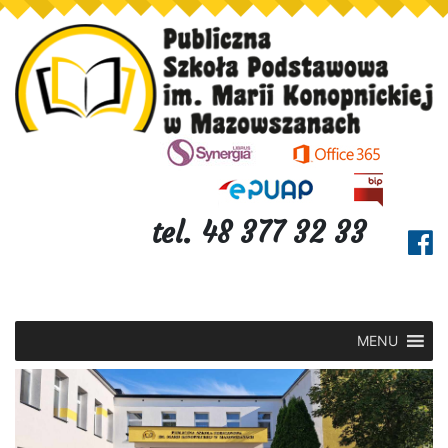
tel. 48 377 32 33
MENU