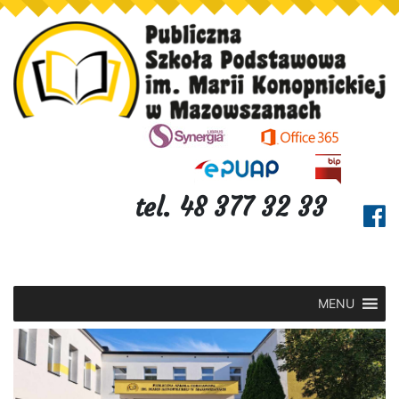
tel. 48 377 32 33
MENU