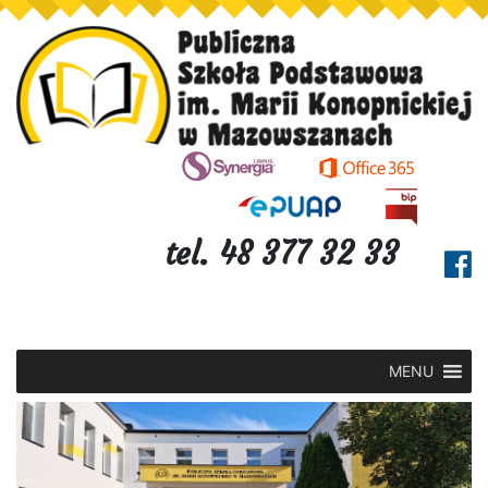
tel. 48 377 32 33
MENU