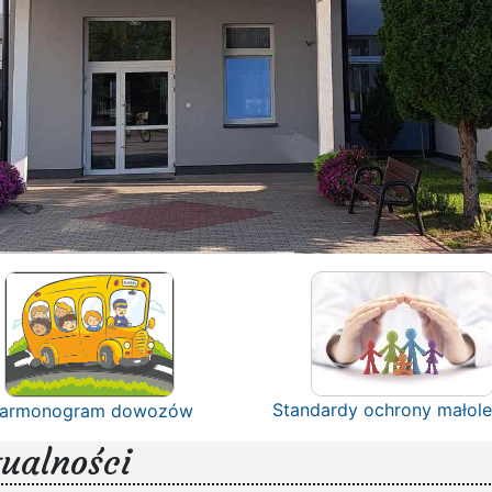
Standardy ochrony małole
armonogram dowozów
ualności