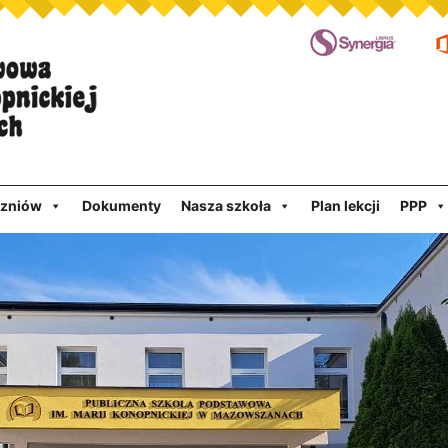
czniów
Dokumenty
Nasza szkoła
Plan lekcji
PPP