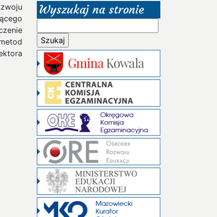
ozwoju
Wyszukaj na stronie
ącego
Szukaj:
czenie
 metod
ektora