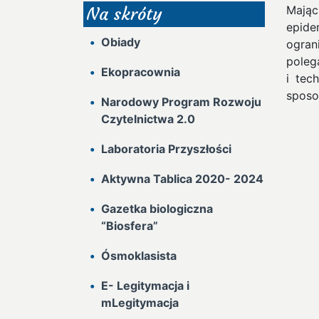
Mając
Na skróty
epid
Obiady
ogran
poleg
Ekopracownia
i tec
sposo
Narodowy Program Rozwoju
Czytelnictwa 2.0
Laboratoria Przyszłości
Aktywna Tablica 2020- 2024
Gazetka biologiczna
“Biosfera”
Ósmoklasista
E- Legitymacja i
mLegitymacja