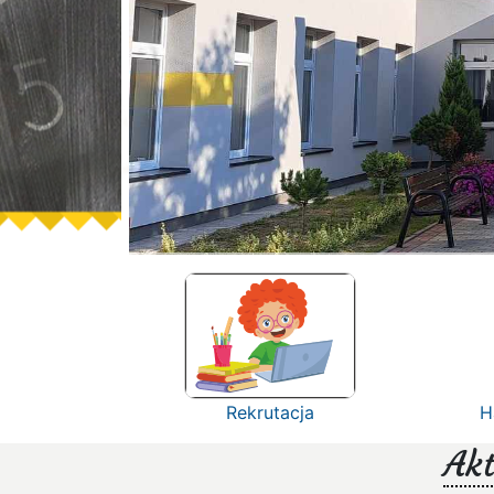
Rekrutacja
H
Akt