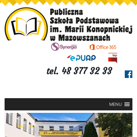
tel. 48 377 32 33
MENU