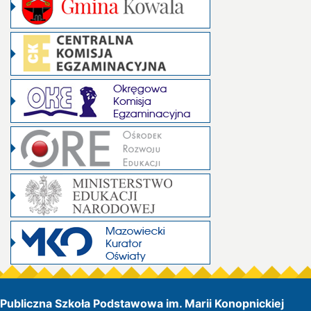
Publiczna Szkoła Podstawowa im. Marii Konopnickiej