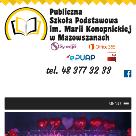
tel. 48 377 32 33
MENU