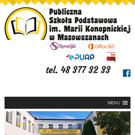
tel. 48 377 32 33
MENU