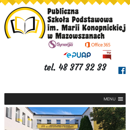
tel. 48 377 32 33
MENU