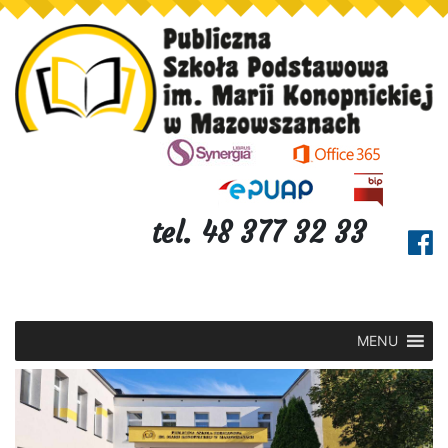
tel. 48 377 32 33
MENU