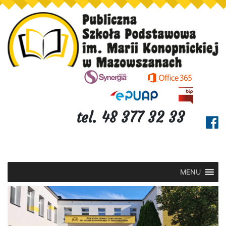
tel. 48 377 32 33
MENU