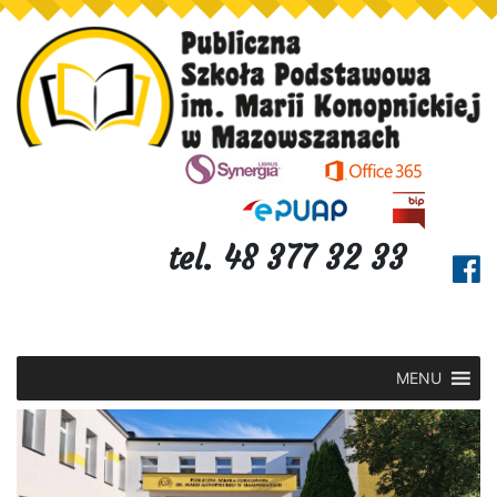
tel. 48 377 32 33
MENU