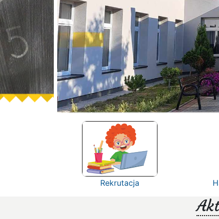
Rekrutacja
H
Akt