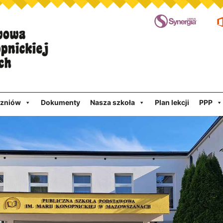
czniów
Dokumenty
Nasza szkoła
Plan lekcji
PPP