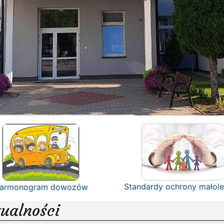
Standardy ochrony małole
armonogram dowozów
ualności